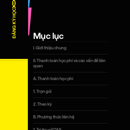
③
Học v
ĐĂNG KÝ HỌC
④
Về ch
Mục lục
I. Giới thiệu chung
⑤
DAS D
II. Thanh toán học phí và các vấn đề liên
quan
A. Thanh toán học phí
⑥
Tin tứ
1. Trọn gói
2. Theo kỳ
B. Phương thức liên hệ
1. Tại trụ sở DAS