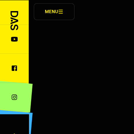
MENU
Chính sách
①
Multi-
②
UI.UX