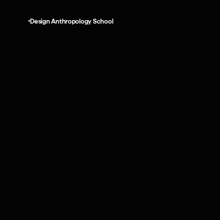
Design Anthropology School
disciplinar
 Mastery